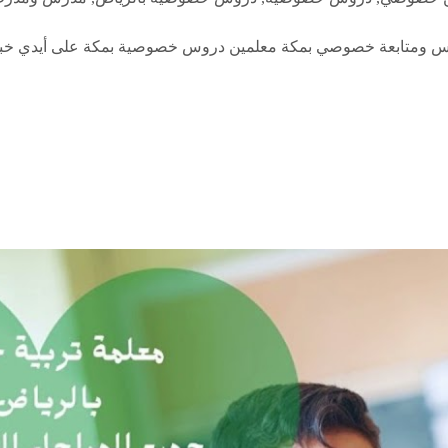
0580601 | أفضل معلمة تأسيس ومتابعة خصوصي بمكة معلمين دروس خصوصية بمكة ع