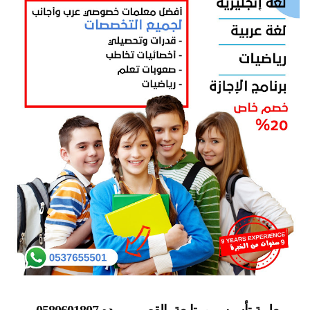
معلمة تأسيس ومتابعة بالقصيم بريده 0580601807