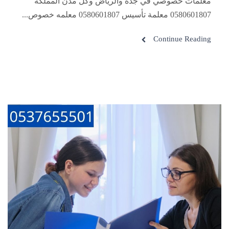
معلمات خصوصي في جدة والرياض وكل مدن المملكة
0580601807 معلمة تأسيس 0580601807 معلمه خصوص...
Continue Reading