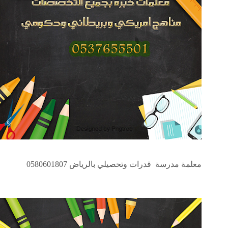
معلمة مدرسة قدرات وتحصيلي بالرياض 0580601807