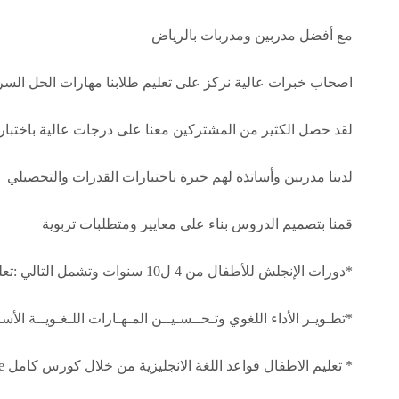
مع أفضل مدربين ومدربات بالرياض
اصحاب خبرات عالية نركز على تعليم طلابنا مهارات الحل السر
لقد حصل الكثير من المشتركين معنا على درجات عالية باختبار
لدينا مدربين وأساتذة لهم خبرة باختبارات القدرات والتحصيلي
قمنا بتصميم الدروس بناء على معايير ومتطلبات تربوية
*دورات الإنجلش للأطفال من 4 ل10 سنوات وتشمل التالي :تعليم النطق السليم للأطفالAdvanced Phonics، pronunciation
*تطـويـر الأداء اللغوي وتـحــسـيــن المـهـارات اللـغـويــة الأسـاسـيـــة (ning, writing, reading
* تعليم الاطفال قواعد اللغة الانجليزية من خلال كورس كامل Grammar Course.