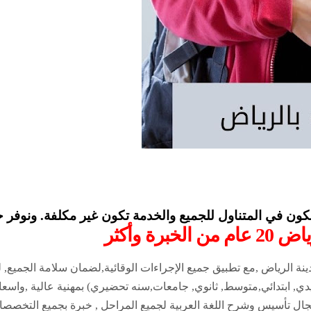
ن غير مكلفة. ونوفر خصومات بشكل دائم تصل إلي 40% و ايضا عدد كبير من العروض بشكل مستمر على مدا
 وأكثر
 الرياض ,مع تطبيق جميع الإجراءات الوقائية,لضمان سلامة الجميع, ل
ي, ابتدائي,متوسط, ثانوي, جامعات,سنه تحضيري) بمهنية عالية ,واسعار 