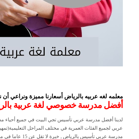
معلمه لغه عربيه بالرياض أسعارنا مميزة ونراعي أن نكون في المتناول للجميع والخدمة تكو
أفضل مدرسة خصوصي لغة عربية بالرياض 20 عام من الخبرة
لدينا أفضل مدرسة عربي تأسيس تجي البيت في جميع أحياء مدينة
عربي لجميع الفئات العمرية في مختلف المراحل التعليمية(تمهيد
مدرسة عربي تأسيس بالرياض , خبرة لا تقل عن 15 عاما في مجال تأسيس وشرح اللغة العربية لجميع المراحل , خبرة بجميع التخصصات والمناهج (حكومي-اهلي-انترناشونال).