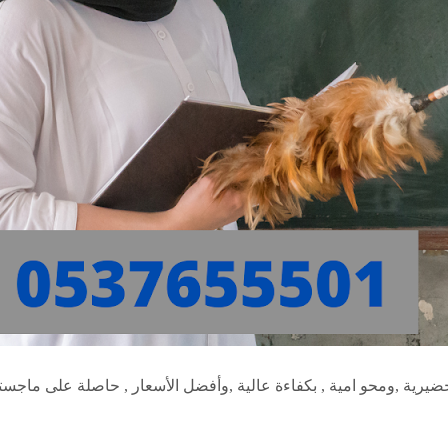
حضيرية ,ومحو امية , بكفاءة عالية ,وأفضل الأسعار , حاصلة على ماجس