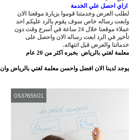
ازاي احصل علي الخدمة
لطلب العرض وخدمتنا قوموا بزيارة موقعنا الان
وابعت رساله خاص سوف يقوم بالرد عليكم احد
عملاء موقعنا خلال 24 ساعة في أسرع وقت دون
تأخير في الرد ابعت رساله الان واحصل على
خدماتنا والعرض قبل انتهائه.
معلمة لغتي بالرياض  بخبره اكثر من 20 عام 
يوجد لدينا الان افضل واحسن معلمة لغتي بالرياض وان  معلمة لغتي  اعلي مستوي في تعليم الأطفال الدروس الخصوصية للطلاب  بشكل ممتاز ودقيق للغاية وأن المعلمة  لديها خبرة كبيرة جدا وكفاءة عالية للغاية تصل خبرة المعلمة إلى أك