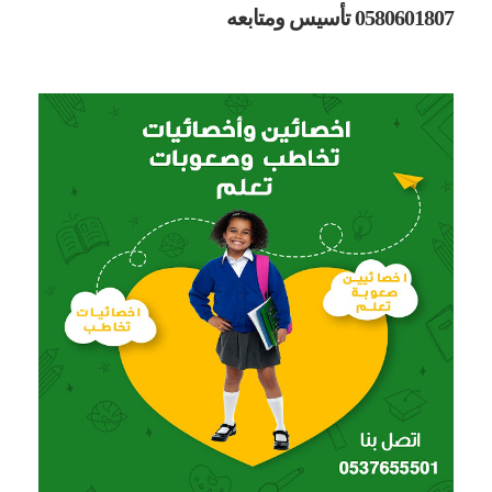
0580601807 تأسيس ومتابعه