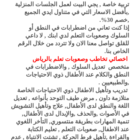
تربية خاصة , يجي البيت لعمل الجلسات المنزلية 
,بأفضل الاسعار التي في متناول ايدي الجميع 
,خصم 30%.
إذا كنت تعاني من اضطرابات في النطق أو 
السلوك وصعوبات التعلم لدي ابنك , لا داعي 
للقلق تواصل معنا الان ولا تتردد من خلال الرقم 
الخاص بنا.
 اخصائي تخاطب وصعوبات تعلم بالرياض  
متخصص 
تعديل السلوك , والاضطرابات في 
النطق والكلام عند الأطفال ذوي الاحتياجات 
,والطبيعيين .
 تدريب وتأهيل الاطفال ذوي الاحتياجات الخاصة 
متلازمة داون , مرض طيف التوحد بأنواعه , تعديل 
اللغة والنطق لدى الأطفال, علاج وتأهيل التشويش 
في الأصوات ,والحذف ,والإبدال لدى الأطفال, 
تنمية المهارات بطريقة منتسوري, التأخر اللغوي 
عند الاطفال, صعوبات التعلم , تعليم الكتابة 
والقراءة ,تأهيل فرط الحركة , تشتت الانتباة , عدم 