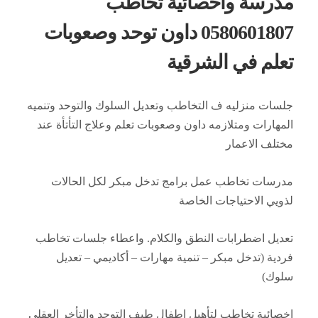
مدرسة واخصائية تخاطب
0580601807 داون توحد وصعوبات
تعلم في الشرقية
جلسات منزليه ف التخاطب وتعديل السلوك والتوحد وتنميه
المهارات ومتلازمه داون وصعوبات تعلم وعلاج التأتأة عند
مختلف الاعمار
مدرسات تخاطب عمل برامج تدخل مبكر لكل الحالات
لذويي الاحتياجات الخاصة
تعديل اضطرابات النطق والكلام. واعطاء جلسات تخاطب
فردية (تدخل مبكر – تنمية مهارات – أكاديمي – تعديل
سلوك)
اخصائية تخاطب لتأهيل اطفال طيف التوحد والتأخر العقلي