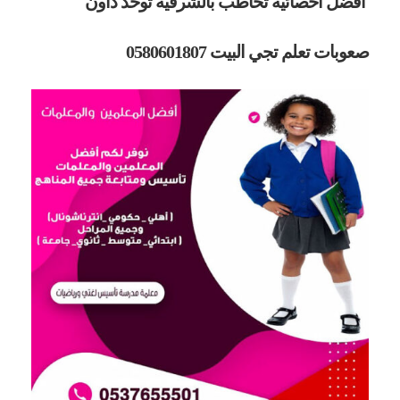
أفضل اخصائية تخاطب بالشرقية توحد داون
صعوبات تعلم تجي البيت 0580601807