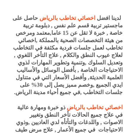
 لدينا افضل
اخصائي تخاطب بالرياض
حاصل على 
ماجستير تربية قسم علم نفس , دبلومة تربية 
خاصة , خبرة لا تقل عن 15 عاما,معتمد ومرخص 
من هيئة التخصصات الصحية بالمملكة ,اخصائي 
تخاطب لعمل جلسات فردية مكثفة في التخاطب 
لعلاج عيوب النطق والكلام , علاج التأخر اللغوي , 
وتعديل السلوك ,وتنمية وتطوير المهارات لذوي 
الاحتياجات الخاصة , بأفضل الوسائل والأساليب 
العلمية الحديثة, وأفضل الأسعار التي في متناول 
ايدي الجميع ,وخصم مميز يصل إلى 30% على 
جلسات التخاطب ,في جميع أحياء مدينة الرياض. 
اخصائي تخاطب بالرياض
ذو خبرة ومهارة عالية 
في علاج جميع الحالات تأخر النطق وتغيير 
الاصوات , واللدغات والتأتأه لدي العاديين ,وذوي 
الاحتياجات  في جميع الأعمار , علاج مرض طيف 