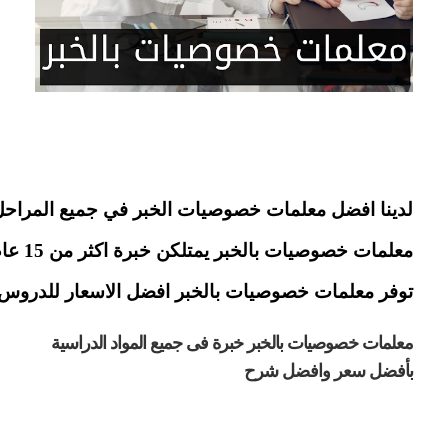
لدينا افضل معلمات خصوصيات الخبر في جميع المراحل الت
معلمات خصوصيات بالخبر يمتلكن خبرة اكثر من 15 عام في تعليم الطلاب. حاصلات على درجات علمية كبيرة ومميزة مثل الماجستير والدكتوراة مع الكثير من الدورات والتدريبات المختلفة. نحن نعرف كيفية تهيئة الأجواء المناسبة للمذاكرة وكيفية تحفيز الطلاب للوصول إلى أفضل النتائج العلمية. نراعي الطلاب وقدراتهم ونوفر أساليب مختلفة لكي يستوعبوا كافة المعلومات وفهمها بعيدا عن الحفظ.
توفر معلمات خصوصيات بالخبر افضل الاسعار للدروس حيث
معلمات خصوصيات بالخبر خبرة فى جميع المواد الدراسية 
بأفضل سعر وافضل شرح