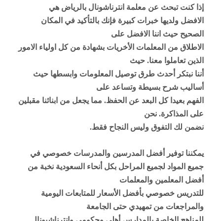
إذا كنت تبحث عن معلمة انترناشونال بالرياض هي
الافضل ولديها خبرات كبيرة فإنك بالتأكيد في المكان
الصحيح حيث اننا الافضل على
الاطلاق من المعلمات الأخريات بشهادة من كل اولياء الامور
الذين تعاملوا معنا. حيث
أننا نبتكر أحدث طرق توصيل المعلومات وابسطها حيث
أساليب شرح بسيطة وتساعد على
الفهم بعيدا كل البعد عن الحفظ. مما يجعل من ابنائنا مقبلين
على المذاكرة. نحن
نضمن لك التفوق وليس النجاح فقط
.
يمكننا توفير أفضل المدرسين والمدرسات خصوصي في
جميع المواد لجميع المراحل بكل أنحاء السعودية نخبة من
أفضل المعلمين والمعلمات
للتدريس خصوصي بأفضل الأسعار للمتابعات اليومية
والمراجعات من تمهيدي حتى الجامعة
للمناهج الخاصة بالمدارس أهلي وحكومي وإنترناشيونال