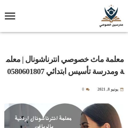
معلمة ماث خصوصي انترناشونال | معلم
ة ومدرسة تأسيس ابتدائي 0580601807
يونيو 8, 2021
0