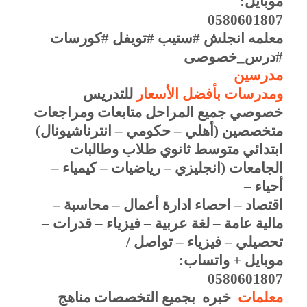
موبايل
:
0580601807
معلمه انجلش #ستيب #تويفل #كورسات
#درس_خصوصى
مدرسين
ومدرسات بأفضل الأسعار
للتدريس
خصوصي جميع المراحل متابعات ومراجعات
متخصصين (أهلي – حكومي – انترناشيونال)
ابتدائي متوسط ثانوي طلاب وطالبات
الجامعات (انجليزي – رياضيات – كيمياء –
أحياء –
اقتصاد – احصاء ادارة أعمال – محاسبة –
مالية عامة – لغة عربية – فيزياء – قدرات –
تحصيلي – فيزياء – تواصل
/
موبايل + واتساب
:
0580601807
معلمات
خبره بجميع التخصصات مناهج