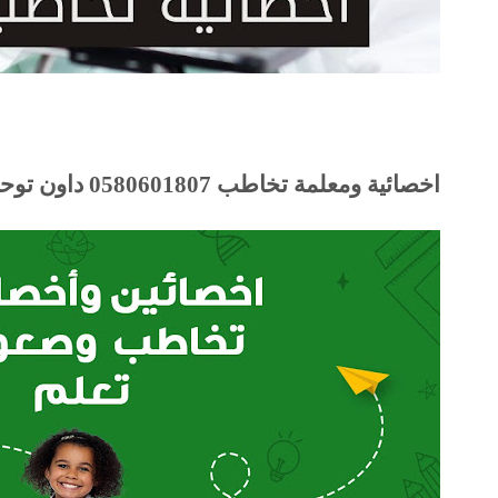
اخصائية ومعلمة تخاطب 0580601807 داون توحد وصعوبات تعلم في الرياض