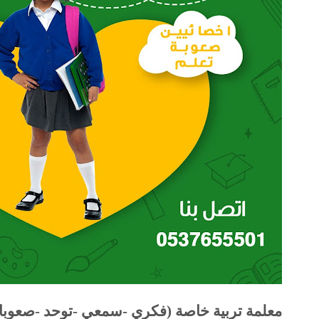
معلمة تربية خاصة (فكري -سمعي -توحد -صعوبا