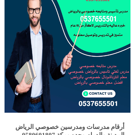
أرقام مدرسات ومدرسين خصوصي الرياض
المدينة والدمام وجده ومكة
0580601807