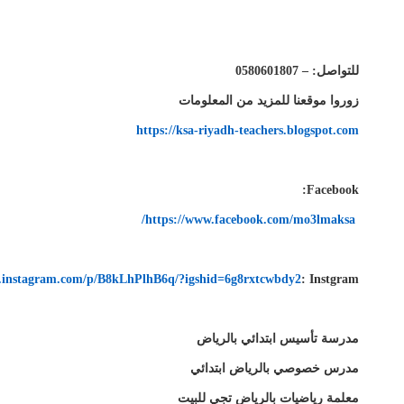
للتواصل: –
0580601807
زوروا موقعنا للمزيد من المعلومات
https://ksa-riyadh-teachers.blogspot.com
:
Facebook
/
https://www.facebook.com/mo3lmaksa
.instagram.com/p/B8kLhPlhB6q/?igshid=6g8rxtcwbdy2
:
Instgram
مدرسة تأسيس ابتدائي بالرياض
مدرس خصوصي بالرياض ابتدائي
معلمة رياضيات بالرياض تجي للبيت