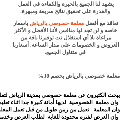
يشهد لنا الجميع بالخبرة والكفاءة في العمل 
والقدرة على تحقيق نتائج سريعة ومبهرة.
تعاقد مع أفضل 
معلمة خصوصي بالرياض
 باسعار 
خاصه و لن تجد لها منافس لأننا الأفضل و الأكثر 
مراعاة بلا أي استغلال نت توفيرنا باقة من 
العروض و الخصومات على مدار الساعة. أسعارنا 
في متناول الجميع.
معلمة خصوصي بالرياض بخصم 30%
يبحث الكثيرون عن معلمة خصوصي بمدينة الرياض لتعل
 وان معلمة  الخصوصية  لديها أمانة كبيرة جدا اثنا
وان المعلمة   تعمل من زمن طويل من قبل تعمل المعلمة  الخصوصي  في مدينة الرياض  تصل خبرتها إلى أكثر من 20 عاما في تعليم الدروس  للطلاب بشكل عالمي واحترافي للغاية تعمل معلمة  الخصوصي  في جميع الأوقات تعمل على مدار 24 ساعه متواصله دون انقطاع في تعليم الدروس الخصوصي للطلاب والأطفال لكي يفهمون الطلاب الدروس 
 وان العرض لفتره محدودة للغاية  لطلب العرض وخدمتنا قوموا بزيارة موقعنا الان واب